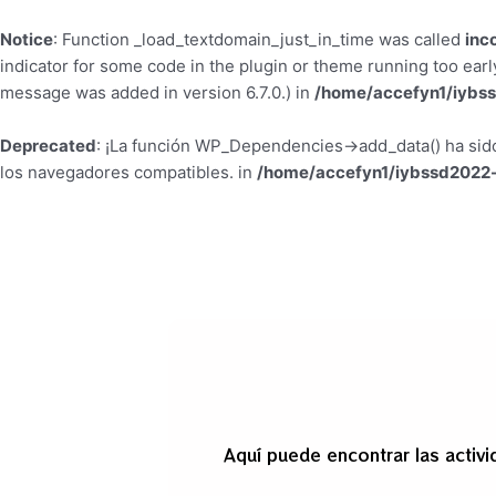
Notice
: Function _load_textdomain_just_in_time was called
inc
indicator for some code in the plugin or theme running too earl
message was added in version 6.7.0.) in
/home/accefyn1/iybss
Deprecated
: ¡La función WP_Dependencies->add_data() ha si
los navegadores compatibles. in
/home/accefyn1/iybssd2022-
Aquí puede encontrar las activi